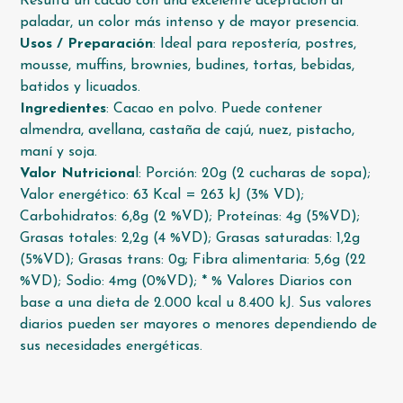
Resulta un cacao con una excelente aceptación al
paladar, un color más intenso y de mayor presencia.
Usos / Preparación
: Ideal para repostería, postres,
mousse, muffins, brownies, budines, tortas, bebidas,
batidos y licuados.
Ingredientes
: Cacao en polvo. Puede contener
almendra, avellana, castaña de cajú, nuez, pistacho,
maní y soja.
Valor Nutriciona
l: Porción: 20g (2 cucharas de sopa);
Valor energético: 63 Kcal = 263 kJ (3% VD);
Carbohidratos: 6,8g (2 %VD); Proteínas: 4g (5%VD);
Grasas totales: 2,2g (4 %VD); Grasas saturadas: 1,2g
(5%VD); Grasas trans: 0g; Fibra alimentaria: 5,6g (22
%VD); Sodio: 4mg (0%VD); * % Valores Diarios con
base a una dieta de 2.000 kcal u 8.400 kJ. Sus valores
diarios pueden ser mayores o menores dependiendo de
sus necesidades energéticas.