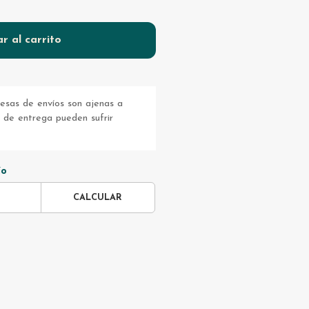
r al carrito
sas de envíos son ajenas a
s de entrega pueden sufrir
ío
CALCULAR