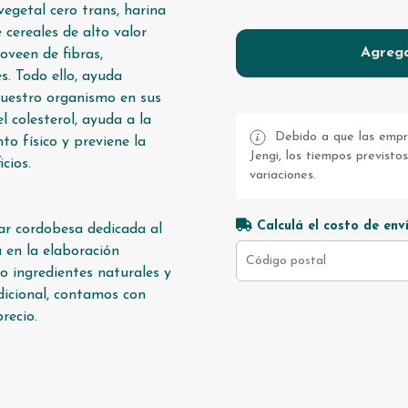
egetal cero trans, harina
 cereales de alto valor
Agrega
roveen de fibras,
s. Todo ello, ayuda
nuestro organismo en sus
l colesterol, ayuda a la
Debido a que las empre
o físico y previene la
Jengi, los tiempos previsto
cios.
variaciones.
Calculá el costo de env
ar cordobesa dedicada al
a en la elaboración
do
ingredientes naturales y
adicional, contamos con
recio.