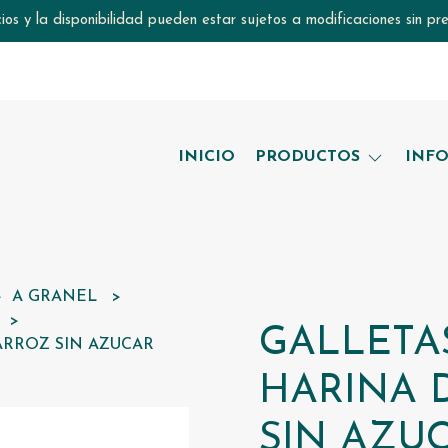
ios y la disponibilidad pueden estar sujetos a modificaciones sin pre
INICIO
PRODUCTOS
INF
A GRANEL
S
GALLETA
ARROZ SIN AZUCAR
HARINA 
SIN AZU