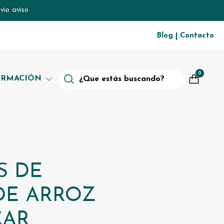
vio aviso
Blog
Contacto
|
0
ORMACIÓN
S DE
DE ARROZ
CAR