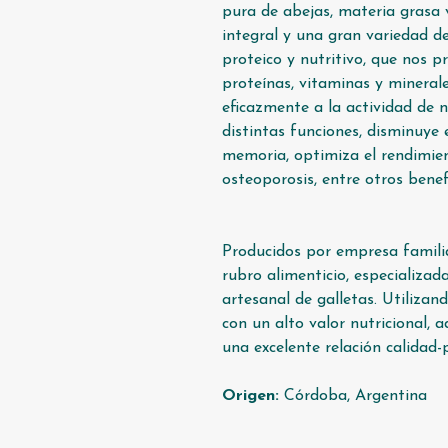
pura de abejas, materia grasa v
integral y una gran variedad de
proteico y nutritivo, que nos p
proteínas, vitaminas y minerale
eficazmente a la actividad de 
distintas funciones, disminuye e
memoria, optimiza el rendimient
osteoporosis, entre otros benefi
Producidos por empresa famili
rubro alimenticio, especializad
artesanal de galletas. Utilizan
con un alto valor nutricional, 
una excelente relación calidad-p
Origen:
Córdoba, Argentina