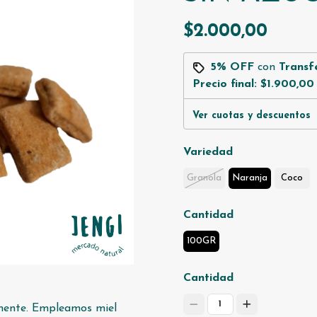
$2.000,00
5% OFF
con
Transf
Precio final:
$1.900,00
Ver cuotas y descuentos
Variedad
Granola
Naranja
Coco
Cantidad
100GR
Cantidad
1
lmente. Empleamos miel