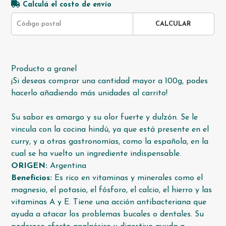
Calculá el costo de envío
CALCULAR
Producto a granel
¡Si deseas comprar una cantidad mayor a 100g, podes
hacerlo añadiendo más unidades al carrito!
Su sabor es amargo y su olor fuerte y dulzón. Se le
vincula con la cocina hindú, ya que está presente en el
curry, y a otras gastronomías, como la española, en la
cual se ha vuelto un ingrediente indispensable.
ORIGEN:
Argentina
Beneficios:
Es rico en vitaminas y minerales como el
magnesio, el potasio, el fósforo, el calcio, el hierro y las
vitaminas A y E. Tiene una acción antibacteriana que
ayuda a atacar los problemas bucales o dentales. Su