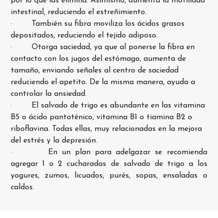
por lo que las elimina. Asimismo, aumenta la motilidad
intestinal, reduciendo el estreñimiento.
· También su fibra moviliza los ácidos grasos
depositados, reduciendo el tejido adiposo.
· Otorga saciedad, ya que al ponerse la fibra en
contacto con los jugos del estómago, aumenta de
tamaño, enviando señales al centro de saciedad
reduciendo el apetito. De la misma manera, ayuda a
controlar la ansiedad.
· El salvado de trigo es abundante en las vitamina
B5 o ácido pantoténico, vitamina B1 o tiamina B2 o
riboflavina. Todas ellas, muy relacionadas en la mejora
del estrés y la depresión.
· En un plan para adelgazar se recomienda
agregar 1 o 2 cucharadas de salvado de trigo a los
yogures, zumos, licuados, purés, sopas, ensaladas o
caldos.