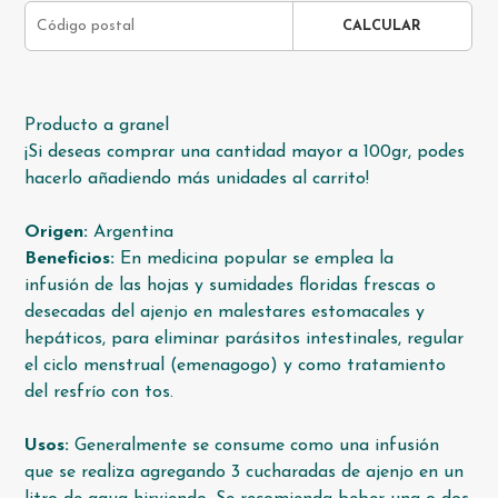
CALCULAR
Producto a granel
¡Si deseas comprar una cantidad mayor a 100gr, podes
hacerlo añadiendo más unidades al carrito!
Origen:
Argentina
Beneficios:
En medicina popular se emplea la
infusión de las hojas y sumidades floridas frescas o
desecadas del ajenjo en malestares estomacales y
hepáticos, para eliminar parásitos intestinales, regular
el ciclo menstrual (emenagogo) y como tratamiento
del resfrío con tos.
Usos:
Generalmente se consume como una infusión
que se realiza agregando 3 cucharadas de ajenjo en un