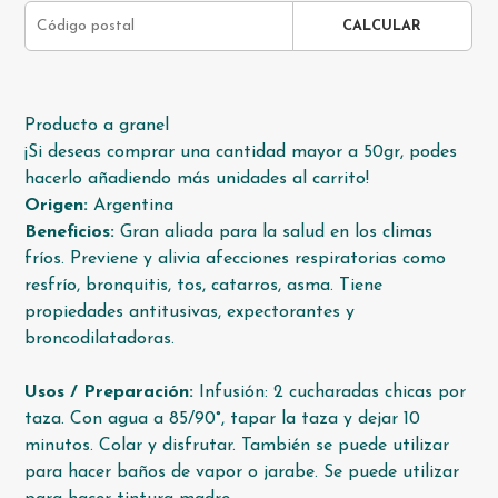
CALCULAR
Producto a granel
¡Si deseas comprar una cantidad mayor a 50gr, podes
hacerlo añadiendo más unidades al carrito!
Origen:
Argentina
Beneficios:
Gran aliada para la salud en los climas
fríos. Previene y alivia afecciones respiratorias como
resfrío, bronquitis, tos, catarros, asma. Tiene
propiedades antitusivas, expectorantes y
broncodilatadoras.
Usos / Preparación:
Infusión: 2 cucharadas chicas por
taza. Con agua a 85/90°, tapar la taza y dejar 10
minutos. Colar y disfrutar. También se puede utilizar
para hacer baños de vapor o jarabe. Se puede utilizar