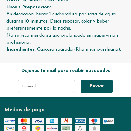
ORIGEN:
América del Norte
Usos / Preparación:
En decocción: hervir 1 cucharadita por taza de agua
durante 10 minutos. Dejar reposar, colar y beber
preferentemente por la noche.
No se recomienda su uso prolongado sin supervisión
profesional.
Ingredientes:
Cáscara sagrada (Rhamnus purshiana).
Dejanos tu mail para recibir novedades
Enviar
Medios de pago