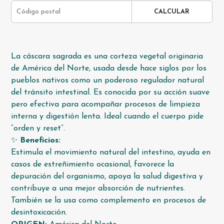
CALCULAR
La cáscara sagrada es una corteza vegetal originaria
de América del Norte, usada desde hace siglos por los
pueblos nativos como un poderoso regulador natural
del tránsito intestinal. Es conocida por su acción suave
pero efectiva para acompañar procesos de limpieza
interna y digestión lenta. Ideal cuando el cuerpo pide
“orden y reset”.
✨
Beneficios:
Estimula el movimiento natural del intestino, ayuda en
casos de estreñimiento ocasional, favorece la
depuración del organismo, apoya la salud digestiva y
contribuye a una mejor absorción de nutrientes.
También se la usa como complemento en procesos de
desintoxicación.