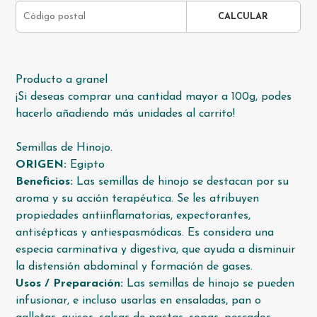
CALCULAR
Producto a granel
¡Si deseas comprar una cantidad mayor a 100g, podes
hacerlo añadiendo más unidades al carrito!
Semillas de Hinojo.
ORIGEN:
Egipto
Beneficios:
Las semillas de hinojo se destacan por su
aroma y su acción terapéutica. Se les atribuyen
propiedades antiinflamatorias, expectorantes,
antisépticas y antiespasmódicas. Es considera una
especia carminativa y digestiva, que ayuda a disminuir
la distensión abdominal y formación de gases.
Usos / Preparación:
Las semillas de hinojo se pueden
infusionar, e incluso usarlas en ensaladas, pan o